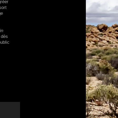
gréer
sort
ge
in
 dès
ublic