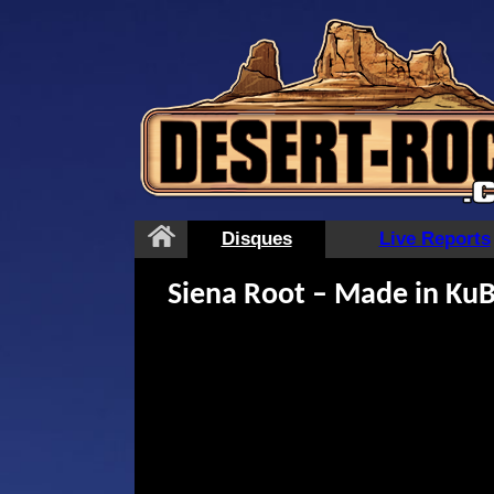
Aller
au
contenu
Disques
Live Reports
Siena Root – Made in Ku