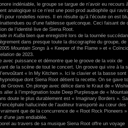
onore indéniable, le groupe se targue de n’avoir eu recours 
ent analogique si ce n’est une post-prod audiophile qui ravir
 pour rondelles noires. Il en résulte qu’à l’écoute on est blu
 inattendues ou d’une faiblesse quelconque. Ceci faisant de 
on de l’identité live de Siena Root.
ade in KuBa
bien que enregistré lors de la tournée succédan
lègrement dans presque toute la discographie du groupe, de
e 2005
Mountain Songs
à « Keeper of the Flame » et « Coïnci
elation
de 2023.
e avec puissance et démontre que le groove de la voix de
vant de la scène de tout le concert. Un groove qui vire à la 
’envoûtant « In My Kitchen ». Ici le clavier et la basse sont 
 hypnotique dont Siena Root détient la recette. On se gave t
 de Groove. On plonge avec délice dans le Kraut de « Wishi
s aller à l’imprégnation toute Deep Purplesque de « Mountain
sans doute le plus durablement est « Imaginary Borders ». Sa
encéphale hallucinée de l’auditeur transporté au cœur des 
rs vraiment que de la concurrence de « Root Rock Pioneers »
ur d’une jam endiablée.
porel au travers de sa musique Siena Root offre un voyage