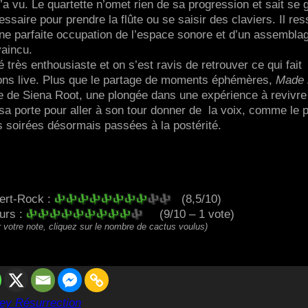
a vu. Le quartette n’omet rien de sa progression et sait se 
ssaire pour prendre la flûte ou se saisir des claviers. Il res
ne parfaite occupation de l’espace sonore et d’un assembla
vaincu.
 très enthousiaste et on s’est ravis de retrouver ce qui fait
tions live. Plus que le partage de moments éphémères,
Made 
ite de Siena Root, une plongée dans une expérience à revivre
sa porte pour aller à son tour donner de la voix, comme le p
ois soirées désormais passées à la postérité.
ert-Rock :
(8,5/10)
eurs :
(9/10 – 1 vote)
 votre note, cliquez sur le nombre de cactus voulus)
ey Résurrection