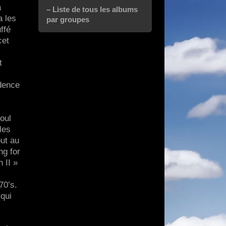
à
– Liste de tous les albums
a les
par groupes
ffé
cet
t
dence
soul
les
out au
ng for
 II »
70’s.
 qui