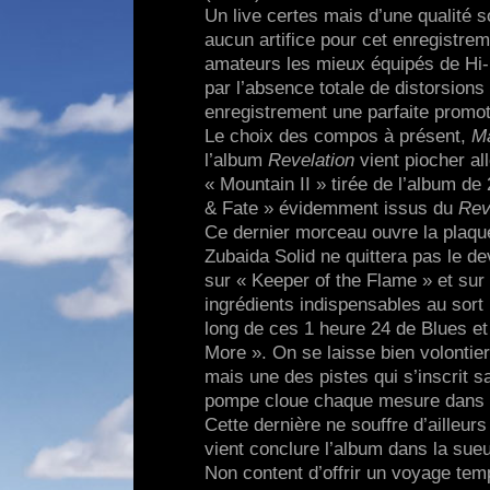
Un live certes mais d’une qualité s
aucun artifice pour cet enregistrem
amateurs les mieux équipés de Hi-Fi
par l’absence totale de distorsions
enregistrement une parfaite promoti
Le choix des compos à présent,
M
l’album
Revelation
vient piocher al
« Mountain II » tirée de l’album d
& Fate » évidemment issus du
Rev
Ce dernier morceau ouvre la plaqu
Zubaida Solid ne quittera pas le de
sur « Keeper of the Flame » et sur l
ingrédients indispensables au sort
long de ces 1 heure 24 de Blues et
More ». On se laisse bien volontier
mais une des pistes qui s’inscrit 
pompe cloue chaque mesure dans l’
Cette dernière ne souffre d’ailleu
vient conclure l’album dans la sue
Non content d’offrir un voyage tem