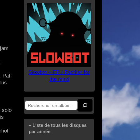
 jam
n
Slowbot – EP / Pacifier for
 Paf,
the mind
nous
Rechercher
 solo
is
– Liste de tous les disques
nhof
par année