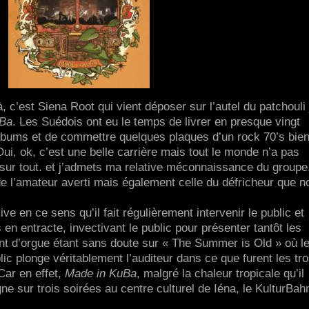
 c’est Siena Root qui vient déposer sur l’autel du patchouli
uBa
. Les Suédois ont eu le temps de livrer en presque vingt
albums et de commettre quelques plaques d’un rock 70’s bie
Oui, ok, c’est une belle carrière mais tout le monde n’a pas
sur tout. et j’admets ma relative méconnaissance du groupe.
e de l’amateur averti mais également celle du défricheur que 
ive en ce sens qu’il fait régulièrement intervenir le public et
 en entracte, invectivant le public pour présenter tantôt les
oint d’orgue étant sans doute sur « The Summer is Old » où le
lic plonge véritablement l’auditeur dans ce que furent les tro
Car en effet,
Made in KuBa
, malgré la chaleur tropicale qu’il
e sur trois soirées au centre culturel de Iéna, le KulturBah