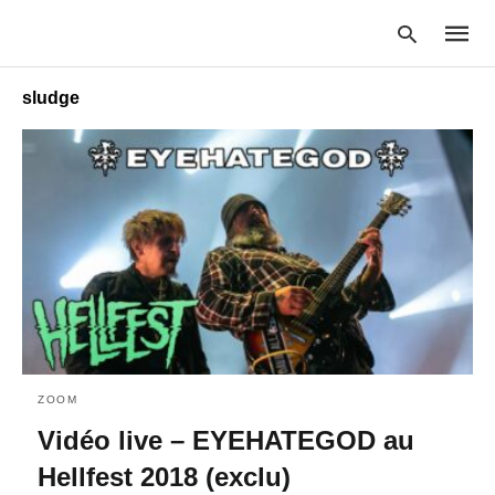
sludge
Type
your
searc
query
and
hit
enter:
ZOOM
Vidéo live – EYEHATEGOD au
Hellfest 2018 (exclu)