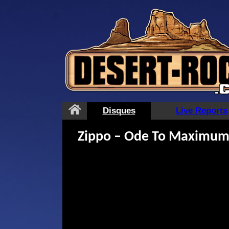
Aller
au
contenu
Disques
Live Reports
Zippo – Ode To Maximu