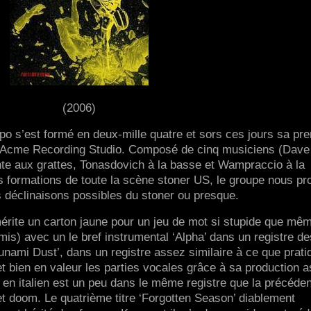
(2006)
ppo s’est formé en deux-mille quatre et sors ces jours sa pr
u Acme Recording Studio. Composé de cinq musiciens (Dave 
nte aux grattes, Tonasdovich à la basse et Wampraccio à la
les formations de toute la scène stoner US, le groupe nous p
es déclinaisons possibles du stoner ou presque.
 mérite un carton jaune pour un jeu de mot si stupide que mê
s) avec un le bref instrumental ‘Alpha’ dans un registre de
unami Dust’, dans un registre assez similaire à ce que prati
 bien en valeur les parties vocales grâce à sa production 
ée en italien est un peu dans le même registre que la précéde
et doom. Le quatrième titre ‘Forgotten Season’ diablement