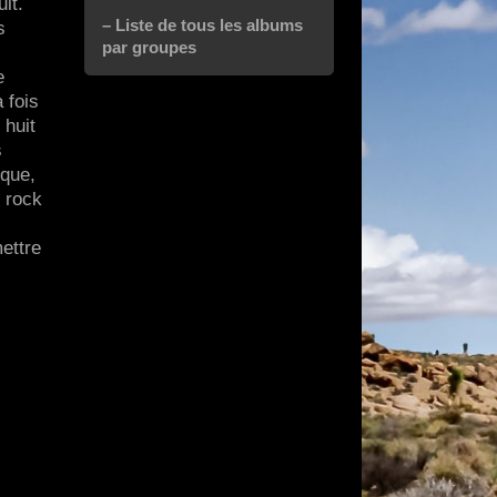
it.
– Liste de tous les albums
s
par groupes
e
 fois
 huit
s
sque,
u rock
ettre