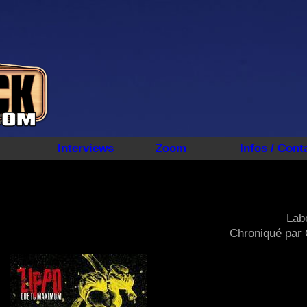
Interviews
Zoom
Infos / Cont
m
Labe
Chroniqué par 