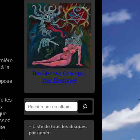
emière
à la
The Disease Concept –
Your Destroyer
ropose
me les
s
Rechercher
que
assez
– Liste de tous les disques
nte
par année