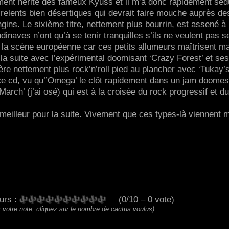
ment hérité des fameux Kyuss et il m’a donc rapidement sédu
 relents bien désertiques qui devrait faire mouche auprès de
ngins. Le sixième titre, nettement plus bourrin, est assené à
naves n’ont qu’à se tenir tranquilles s’ils ne veulent pas s
e la scène européenne car ces petits allumeurs maîtrisent ma
ar la suite avec l’expérimental doomisant ‘Crazy Forest’ et ses
e nettement plus rock’n’roll pied au plancher avec ‘Tukay’
de ce cd, vu qu’’Omega’ le clôt rapidement dans un jam doome
arch’ (j’ai osé) qui est à la croisée du rock progressif et d
 meilleur pour la suite. Vivement que ces types-là viennent m
eurs :
(0/10 – 0 vote)
 votre note, cliquez sur le nombre de cactus voulus)