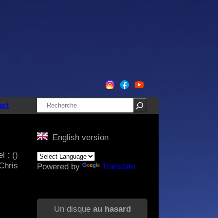
Rechercher
act
English version
l : ()
Chris
Powered by
Translate
Un disque
au hasard