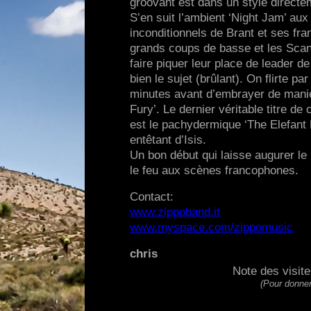
groovant est dans un style directe
S’en suit l’ambient ‘Night Jam’ aux
inconditionnels de Brant et ses fra
grands coups de basse et les Scandi
faire piquer leur place de leader d
bien le sujet (brûlant). On flirte p
minutes avant d’embrayer de manièr
Fury’. Le dernier véritable titre 
est le pachydermique ‘The Elefant M
entêtant d’Isis.
Un bon début qui laisse augurer le
le feu aux scènes francophones.
Contact:
www.zippoband.it
www.myspace.com/zippomusic
chris
Note des visit
(Pour donner