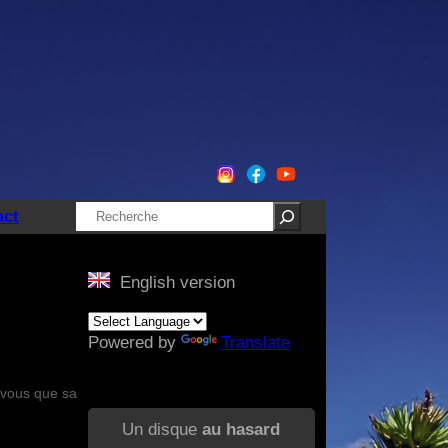
Rechercher
act
English version
Powered by
Translate
 vous que sa
Un disque
au hasard