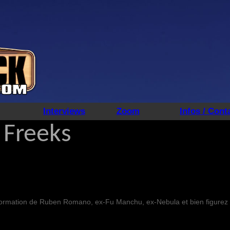
Interviews
Zoom
Infos / Cont
 Freeks
formation de Ruben Romano, ex-Fu Manchu, ex-Nebula et bien figurez