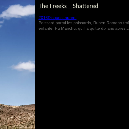
The Freeks – Shattered
2016
Disques
Laurent
Poissard parmi les poissards, Ruben Romano traîne 
enfanter Fu Manchu, qu’il a quitté dix ans après,