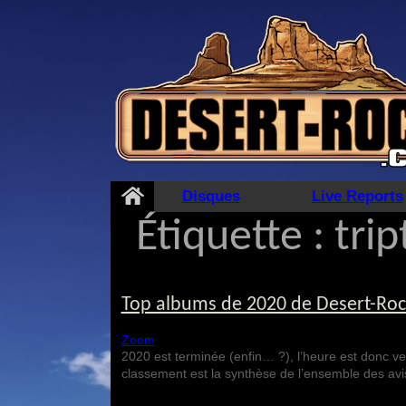
Aller
au
contenu
Disques
Live Reports
Étiquette :
tri
Top albums de 2020 de Desert-Roc
Zoom
2020 est terminée (enfin… ?), l’heure est donc v
classement est la synthèse de l’ensemble des av