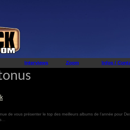
Interviews
Zoom
Infos / Cont
ptonus
k
enue de vous présenter le top des meilleurs albums de l’année pour De
is…