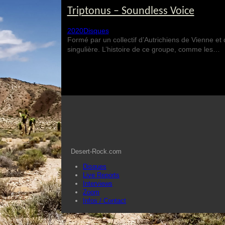
Triptonus – Soundless Voice
2020
Disques
Formé par un collectif d’Autrichiens de Vienne et
singulière. L’histoire de ce groupe, comme les…
Desert-Rock.com
Disques
Live Reports
Interviews
Zoom
Infos / Contact