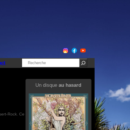
Rechercher
act
Un disque
au hasard
sert-Rock. Ce