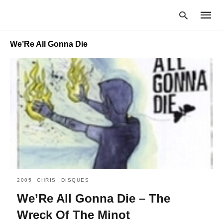
We’Re All Gonna Die
Type
your
searc
query
and
hit
enter:
2005
CHRIS
DISQUES
We’Re All Gonna Die – The
Wreck Of The Minot