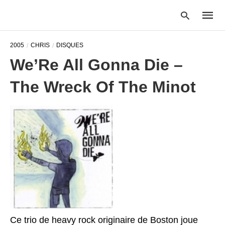
2005
CHRIS
DISQUES
We’Re All Gonna Die –
Type
The Wreck Of The Minot
your
searc
query
and
hit
enter:
Ce trio de heavy rock originaire de Boston joue