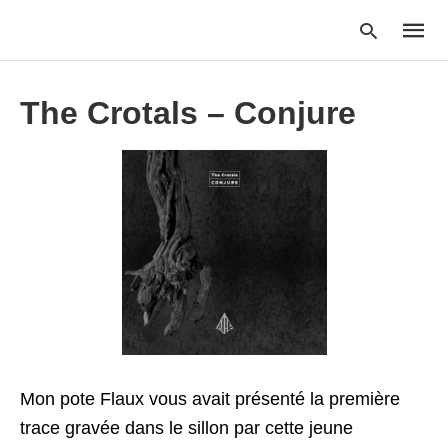
The Crotals – Conjure
Type
your
searc
query
and
hit
enter:
Mon pote Flaux vous avait présenté la première
trace gravée dans le sillon par cette jeune