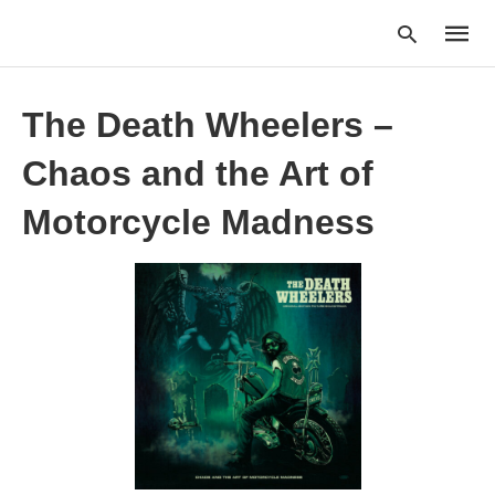
The Death Wheelers –
Chaos and the Art of
Type
your
searc
Motorcycle Madness
query
and
hit
enter: