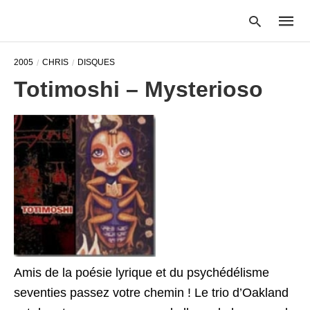
2005
CHRIS
DISQUES
Totimoshi – Mysterioso
Type
your
searc
query
and
hit
enter:
Amis de la poésie lyrique et du psychédélisme
seventies passez votre chemin ! Le trio d’Oakland