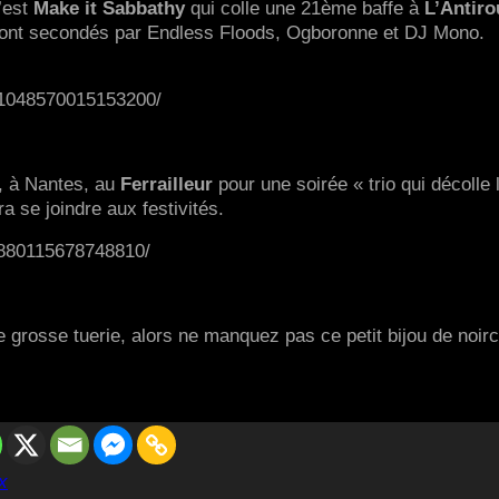
c’est
Make it Sabbathy
qui colle une 21ème baffe à
L’Antiro
eront secondés par Endless Floods, Ogboronne et DJ Mono.
/1048570015153200/
t, à Nantes, au
Ferrailleur
pour une soirée « trio qui décolle 
a se joindre aux festivités.
/880115678748810/
e grosse tuerie, alors ne manquez pas ce petit bijou de noir
x