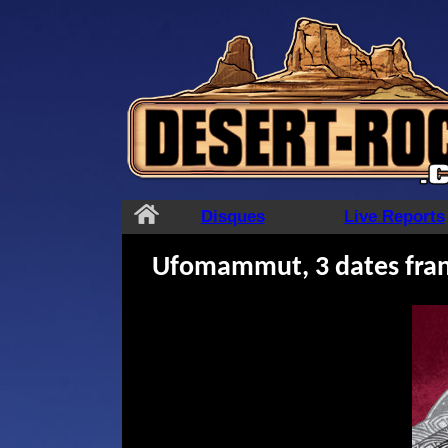
Aller
au
contenu
Disques
Live Reports
Ufomammut, 3 dates fran