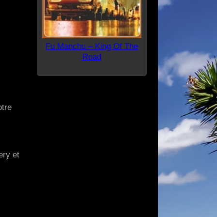
Fu Manchu – King Of The
Road
otre
ery et