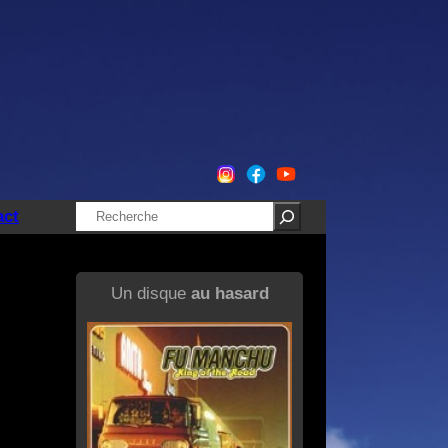
Rechercher
act
Un disque
au hasard