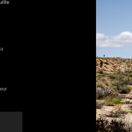
uille
la
ceur