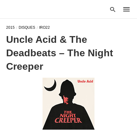
2015
DISQUES
IRO22
Uncle Acid & The
Type
Deadbeats – The Night
your
searc
query
Creeper
and
hit
enter: