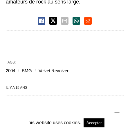
amateurs de rock au sens large.
TAGS:
2004
BMG
Velvet Revolver
IL Y A 15 ANS
This website uses cookies.
Accepter
Copyright © 2004-2026 - Tous droits réservés
Voir la version PC