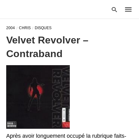
2004
CHRIS
DISQUES
Velvet Revolver –
Type
Contraband
your
searc
query
and
hit
enter:
Après avoir longuement occupé la rubrique faits-