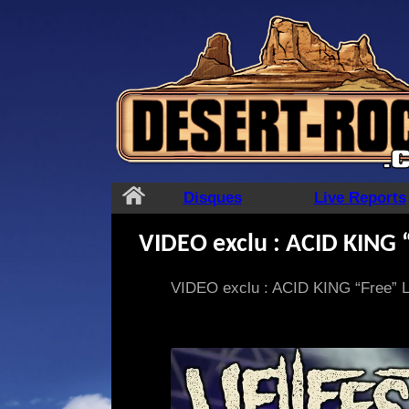
Aller
au
contenu
Disques
Live Reports
VIDEO exclu : ACID KING 
VIDEO exclu : ACID KING “Free” L