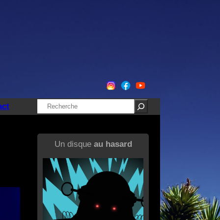
Rechercher
act
Un disque
au hasard