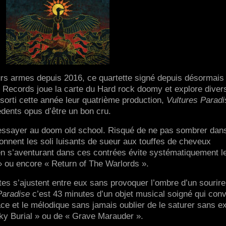
urs armes depuis 2016, ce quartette signé depuis désormais
ecords joue la carte du Hard rock doomy et explore diver
 sorti cette année leur quatrième production,
Vultures Paradi
cédents opus d’être un bon cru.
e s’essayer au doom old school. Risqué de ne pas sombrer dans
onnent les soli luisants de sueur aux touffes de cheveux
 s’aventurant dans ces contrées évite systématiquement l
 ou encore « Return of The Warlords ».
stes s’ajustent entre eux sans provoquer l’ombre d’un sourire
Paradise
c’est 43 minutes d’un objet musical soigné qui con
place et le mélodique sans jamais oublier de le saturer sans e
ky Burial » ou de « Grave Marauder ».