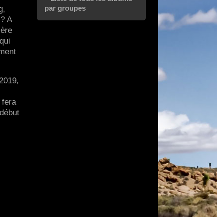
par groupes
g,
 ? A
ière
qui
ement
2019,
fera
 début