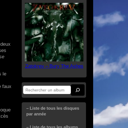
 deux
ses
se
Zatokrev – Bury The Ashes
 le
e faux
Rechercher
– Liste de tous les disques
voque
par année
xcès
– Liste de tous les albums