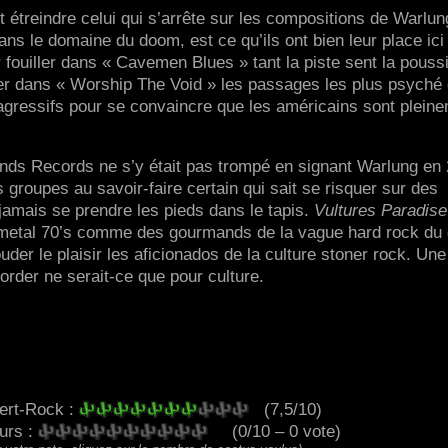
 étreindre celui qui s’arrête sur les compositions de Warlun
 le domaine du doom, est ce qu’ils ont bien leur place ici
er fouiller dans « Cavemen Blues » tant la piste sent la pouss
er dans « Worship The Void » les passages les plus psyché 
 agressifs pour se convaincre que les américains sont plein
ds Records ne s’y était pas trompé en signant Warlung en 
s groupes au savoir-faire certain qui sait se risquer sur des
mais se prendre les pieds dans le tapis.
Vultures Paradise
 metal 70’s comme des gourmands de la vague hard rock du
er le plaisir les aficionados de la culture stoner rock. Une
order ne serait-ce que pour culture.
ert-Rock :
(7,5/10)
eurs :
(0/10 – 0 vote)