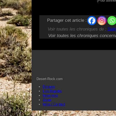
(Pour donner
Partager cet article :
Voir toutes les chroniques de :
Sidn
Voir toutes les chroniques concern
Desert-Rock.com
Disques
Live Reports
Interviews
Zoom
Infos / Contact