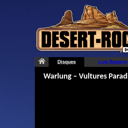
Aller
au
contenu
Disques
Live Reports
Warlung – Vultures Parad