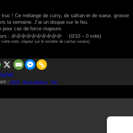
 truc ! Ce mélange de curry, de safran et de sueur, groove
ans la semaine. J’ai un disque sur le feu.
 pour cas de force majeure.
eurs :
(0/10 – 0 vote)
 votre note, cliquez sur le nombre de cactus voulus)
herfab
ant :
2002
Black Balloon
We