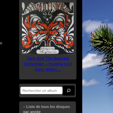
ne
Jack And The Bearded
Fishermen – Hunting Isn’t
Easy When…
Rechercher
– Liste de tous les disques
par année