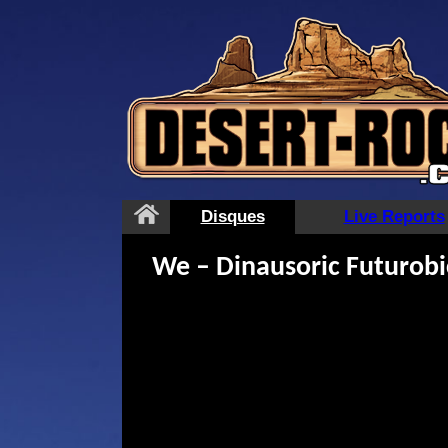
Aller
au
contenu
Disques
Live Reports
We – Dinausoric Futurobi