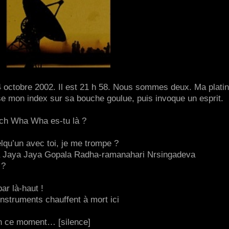
4 octobre 2002. Il est 21 h 58. Nous sommes deux. Ma plati
se mon index sur sa bouche goulue, puis invoque un esprit.
ych Wha Wha es-tu là ?
lqu’un avec toi, je me trompe ?
a Jaya Jaya Gopala Radha-ramanahari Nrsingadeva
 ?
ar là-haut !
nstruments chauffent à mort ici
 en ce moment… [silence]