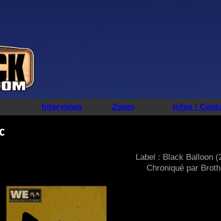
Interviews
Zoom
Infos / Cont
c
Label : Black Balloon (
Chroniqué par Broth