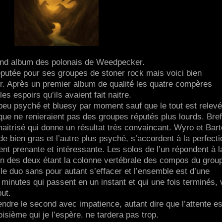
ond album des polonais de Weedpecker.
éputée pour ses groupes de stoner rock mais voici bien
ger. Après un premier album de qualité les quatre compères
es espoirs qu’ils avaient fait naitre.
peu psyché et bluesy par moment sauf que le tout est relevé
 que ne renieraient pas des groupes réputés plus lourds. Bre
maitrisé qui donne un résultat très convaincant. Wyro et Bar
de bien gras et l’autre plus psyché, s’accordent à la perfecti
ent prenante et intéressante. Les solos de l’un répondent à l
on des deux étant la colonne vertébrale des compos du grou
le duo sans pour autant s’effacer et l’ensemble est d’une
2 minutes qui passent en un instant et qui une fois terminés,
but.
endre le second avec impatience, autant dire que l’attente es
isième qui je l’espère, ne tardera pas trop.