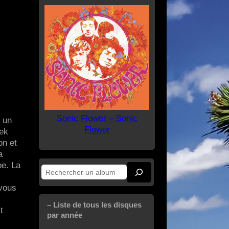
Sonic Flower – Sonic
f un
Flower
tek
on et
a
pe. La
Rechercher
 vous
– Liste de tous les disques
t
par année