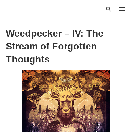
Weedpecker – IV: The
Stream of Forgotten
Type
your
searc
Thoughts
query
and
hit
enter: