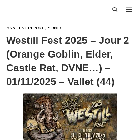
2025
LIVE REPORT
SIDNEY
Westill Fest 2025 – Jour 2
Type
(Orange Goblin, Elder,
your
searc
query
Castle Rat, DVNE…) –
and
hit
01/11/2025 – Vallet (44)
enter: