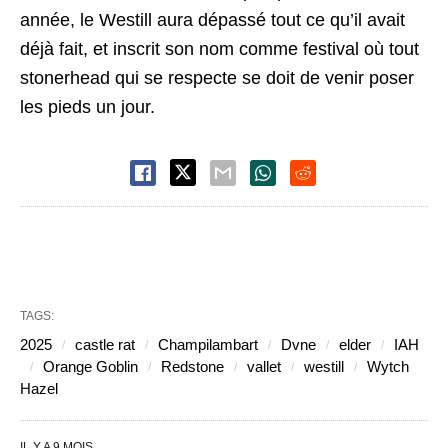
année, le Westill aura dépassé tout ce qu’il avait
déjà fait, et inscrit son nom comme festival où tout
stonerhead qui se respecte se doit de venir poser
les pieds un jour.
TAGS:
2025
castle rat
Champilambart
Dvne
elder
IAH
Orange Goblin
Redstone
vallet
westill
Wytch
Hazel
IL Y A 9 MOIS