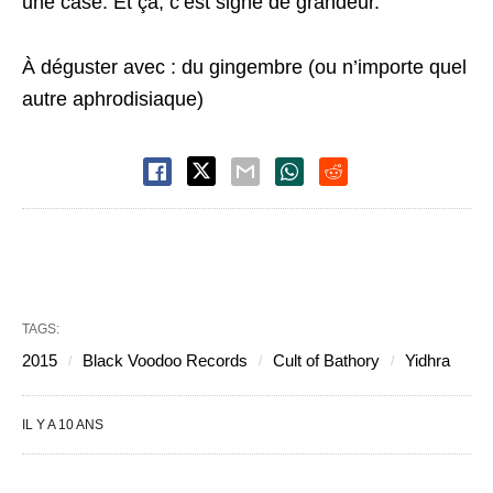
une case. Et ça, c’est signe de grandeur.
À déguster avec : du gingembre (ou n’importe quel
autre aphrodisiaque)
TAGS:
2015
Black Voodoo Records
Cult of Bathory
Yidhra
IL Y A 10 ANS