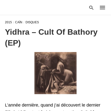
2015
CAÏN
DISQUES
Yidhra – Cult Of Bathory
Type
(EP)
your
searc
query
and
hit
enter:
L’année dernière, quand j’ai découvert le dernier