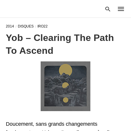
2014
DISQUES
IRO22
Yob – Clearing The Path
Type
To Ascend
your
searc
query
and
hit
enter:
Doucement, sans grands changements