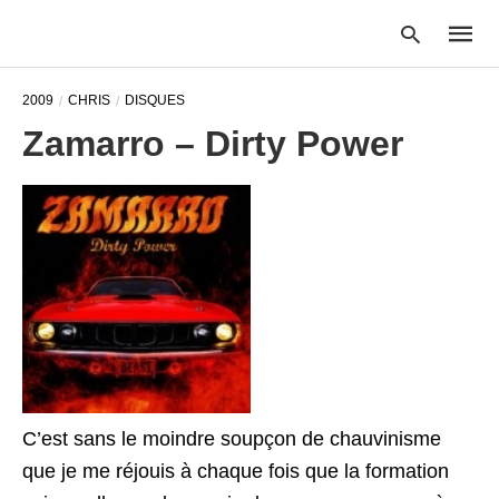
2009
CHRIS
DISQUES
Zamarro – Dirty Power
Type
your
searc
query
and
hit
enter:
C’est sans le moindre soupçon de chauvinisme
que je me réjouis à chaque fois que la formation