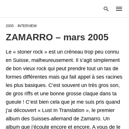
2005
INTERVIEW
ZAMARRO – mars 2005
Type
your
Le « stoner rock » est un créneau trop peu connu
searc
query
en Suisse, malheureusement. Il s’agit simplement
and
de bon vieux rock qui peut prendre tout un tas de
hit
enter:
formes différentes mais qui fait appel à ses racines
les plus basiques. C’est souvent un très gros son,
de gros riffs et une bonne grosse claque dans ta
gueule ! C’est bien cela que je me suis pris quand
j’ai découvert « Lust In Translation », le premier
album des Suisses-allemand de Zamarro. Un
album que j’écoute encore et encore. A vous de le