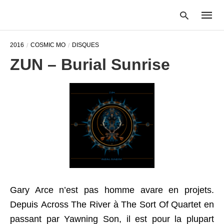
2016
COSMIC MO
DISQUES
ZUN – Burial Sunrise
Type
your
searc
query
and
hit
enter:
Gary Arce n’est pas homme avare en projets.
Depuis Across The River à The Sort Of Quartet en
passant par Yawning Son, il est pour la plupart