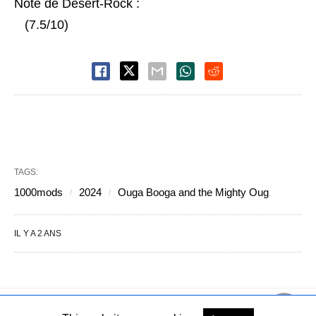
Note de Desert-Rock :
(7.5/10)
TAGS:
1000mods
2024
Ouga Booga and the Mighty Oug
IL Y A 2 ANS