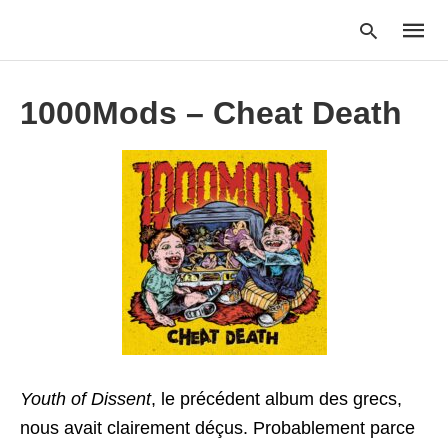
1000Mods – Cheat Death
Type
your
searc
query
and
hit
enter:
Youth of Dissent
, le précédent album des grecs,
nous avait clairement déçus. Probablement parce