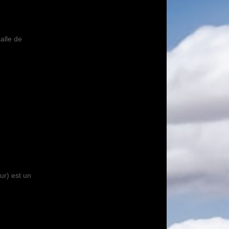
alle de
ur) est un