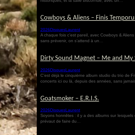
historiques, et la salle biscornue, avec un…
Cowboys & Aliens – Finis Tempor
2026
Disques
Laurent
A chaque fois c’est pareil, avec Cowboys & Aliens 
sans prévenir, on s’attend à un…
Dirty Sound Magnet – Me and My
2026
Disques
Laurent
C’est déjà le cinquième album studio du trio de Fr
concerts ici ou là, depuis des années, sans jama
Goatsmoker – E.R.I.S.
2026
Disques
Laurent
Soyons honnêtes : il y a des albums sur lesquels
prévaut de faire du…