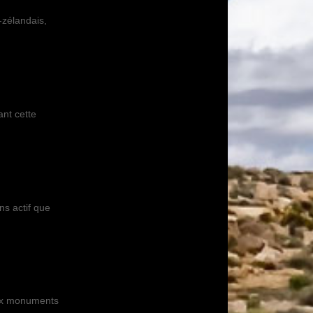
-zélandais,
ant cette
ns actif que
 aux monuments