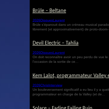
Brüle – Beltane
2026
Disques
Laurent
Brüle s’épanouit dans un créneau musical paradox
librement (et approximativement) de proto-doom-m
Devil Electric – Tahlia
2026
Disques
Laurent
On doit reconnaître avoir un peu perdu de vue le 
l’occasion de la sortie de ce…
Kem Lalot, programmateur Valley e
2026
Chris
Interview
Un bouleversement significatif a eu lieu il y a que
programmateur en charge de la Valley (et de…
Solace – Fading Failing Ruin