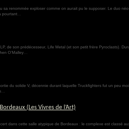
 vu sa renommée exploser comme on aurait pu le supposer. Le duo néo
 a pourtant…
P, de son prédécesseur, Life Metal (et son petit frère Pyroclasts). Dur
ephen O’Malley…
sortie du solide V, décennie durant laquelle Truckfighters fut un peu moi
rs…
 Bordeaux (Les Vivres de l’Art)
concert dans cette salle atypique de Bordeaux : le complexe est classé