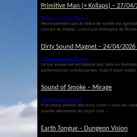
Primitive Man (+ Kollaps) – 27/04/
2026
Laurent
Live Report
Heureusement que le début de soirée est agréable
concert du Haillan, commune limitrophe de Bord
Dirty Sound Magnet – 24/04/2026 –
2026
Laurent
Live Report
Le trio suisse est un habitué des slots en festival
performances convaincantes, mais il nous restait 
Sound of Smoke – Mirage
2026
Disques
Laurent
Il se passe parfois des trucs cools « sous les rad
quartet allemande de psych rock –…
Earth Tongue – Dungeon Vision