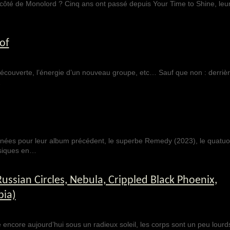
 côté de Monolord ? Cinq ans ont passé depuis Your Time to Shine, leu
of
a découverte, l’énergie d’un nouveau groupe, etc… Sauf que non : derri
…
années pour leur album précédent, le superbe Remedy (2023), le quatu
ssiques en…
ussian Circles, Nebula, Crippled Black Phoenix,
bia)
encore aujourd’hui sous un radieux soleil, les corps sont un peu lourds