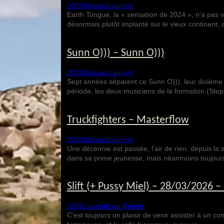
2026
Disques
Laurent
Earth Tongue, la « sensation de 2024 », n’a pas
désormais plutôt implanté sur le vieux continent,
Sunn O))) – Sunn O)))
2026
Disques
Laurent
Sept années séparent ce Sunn O))), leur dixième L
période, les deux musiciens de la formation (St
Truckfighters – Masterflow
2026
Disques
Laurent
Une décennie est passée, l’air de rien, depuis la 
dans sa prime jeunesse, mais néanmoins toujou
Slift (+ Pussy Miel) – 28/03/2026 –
2026
Laurent
Live Report
C’est toujours un plaisir de venir assister à un 