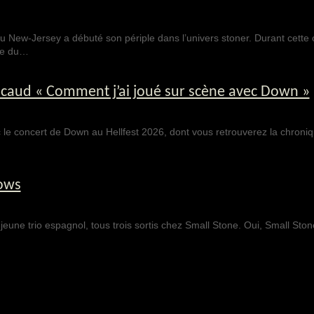
 New-Jersey a débuté son périple dans l’univers stoner. Durant cette 
hie du…
oucaud « Comment j’ai joué sur scène avec Down »
le concert de Down au Hellfest 2026, dont vous retrouverez la chroni
ows
eune trio espagnol, tous trois sortis chez Small Stone. Oui, Small Sto