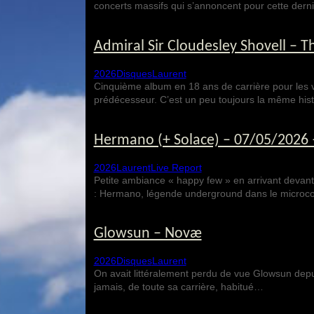
concerts massifs qui s’annoncent pour cette der
Admiral Sir Cloudesley Shovell – T
2026
Disques
Laurent
Cinquième album en 18 ans de carrière pour les vé
prédécesseur. C’est un peu toujours la même his
Hermano (+ Solace) – 07/05/2026 –
2026
Laurent
Live Report
Petite ambiance « happy few » en arrivant devant 
: Hermano, légende underground dans le micro
Glowsun – Novæ
2026
Disques
Laurent
On avait littéralement perdu de vue Glowsun depui
jamais, de toute sa carrière, habitué…