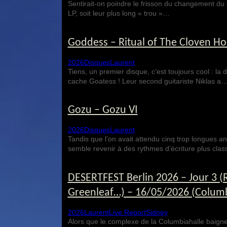
Sentirait-on poindre le frisson du changement du
LP, soit leur plus long « trou »…
Goddess – Ritual of The Cloven Ho
2026
Disques
Laurent
Tiens, un premier disque, c’est toujours cool : l
cache Goatess ! Leur second guitariste Niklas a
Gozu – Gozu VI
2026
Disques
Laurent
Tandis que l’on avait attendu cinq trop longues 
semble revenir à des rythmes d’écriture plus cla
DESERTFEST Berlin 2026 – Jour 3 (R
Greenleaf…) – 16/05/2026 (Colum
2026
Laurent
Live Report
Sidney
Alors que le complexe de la Columbiahalle baigne 