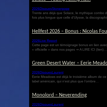
2026
Disques
Stonerpope
Trente ans déjà que Solace, le mythique combo du
fois plus longue que celle d’Ulysse, la discograp
Hellfest 2026 – Bonus : Nicolas F
2026
Live Report
Cette page est un témoignage bonus en lien avec 
« officielle » dans nos pages ⇒ A LIRE ICI (lien)…
Green Desert Water – Eerie Mead
2026
Disques
Laurent
Eerie Meadows est déjà le troisième album de ce j
label américain, qui n’est plus que l’ombre…
Monolord – Neverending
2026
Disques
Laurent