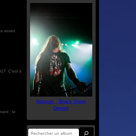
ra assez
017. C’est à
Nonsun – Black Snow
Desert
ment : le
Rechercher