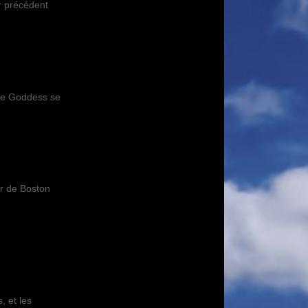
r précédent
ère Goddess se
or de Boston
, et les