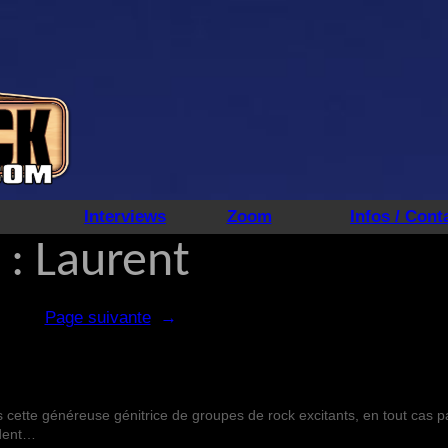
Interviews
Zoom
Infos / Cont
 :
Laurent
Page suivante
→
s cette généreuse génitrice de groupes de rock excitants, en tout cas p
édent…