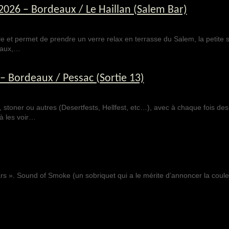
2026 – Bordeaux / Le Haillan (Salem Bar)
 et permet de prendre un verre relax en terrasse du Salem, la petite s
eaux,…
 Bordeaux / Pessac (Sortie 13)
s, stoner ou autres (Desertfests, Hellfest, etc…), avec à chaque fois des
à les voir…
ars ». Sound of Smoke (un sobriquet qui a le mérite d’annoncer la coule