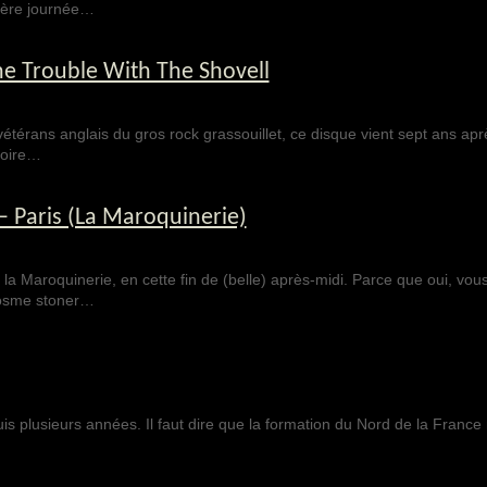
nière journée…
he Trouble With The Shovell
térans anglais du gros rock grassouillet, ce disque vient sept ans ap
toire…
 Paris (La Maroquinerie)
la Maroquinerie, en cette fin de (belle) après-midi. Parce que oui, vous
cosme stoner…
s plusieurs années. Il faut dire que la formation du Nord de la France