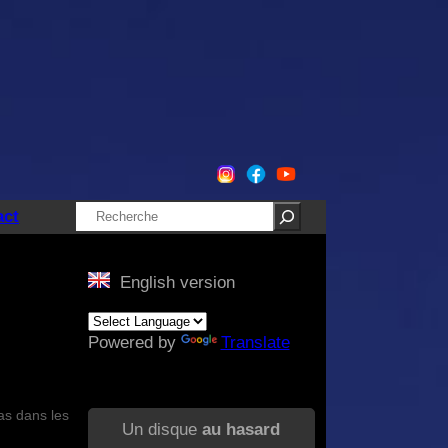
Rechercher
act
English version
Powered by
Translate
as dans les
Un disque
au hasard