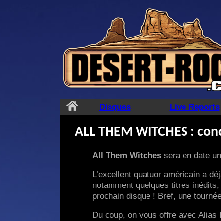
Aller
au
contenu
Disques
Live Reports
ALL THEM WITCHES : conco
All Them Witches
sera en date un
L’excellent quatuor américain a dé
notamment quelques titres inédits, p
prochain disque ! Bref, une tournée
Du coup, on vous offre avec Alias