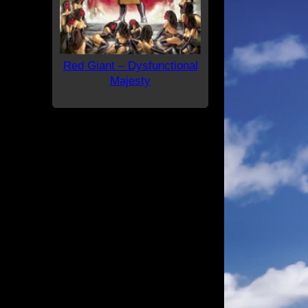
Red Giant – Dysfunctional
Majesty