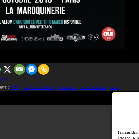
ent
ant :
2016
all them witches
Concours
maroquinerie
paris
Les cookies 
statistique, 