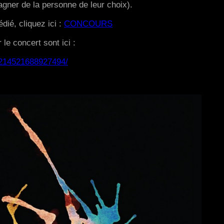
gner de la personne de leur choix).
dié, cliquez ici :
CONCOURS
 le concert sont ici :
/214521688927494/