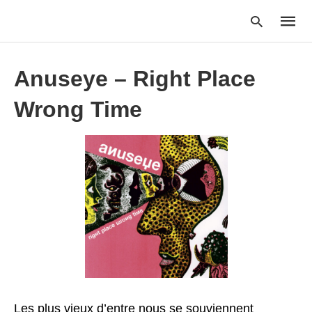
Anuseye – Right Place
Wrong Time
Type
your
searc
query
and
hit
enter:
Les plus vieux d’entre nous se souviennent