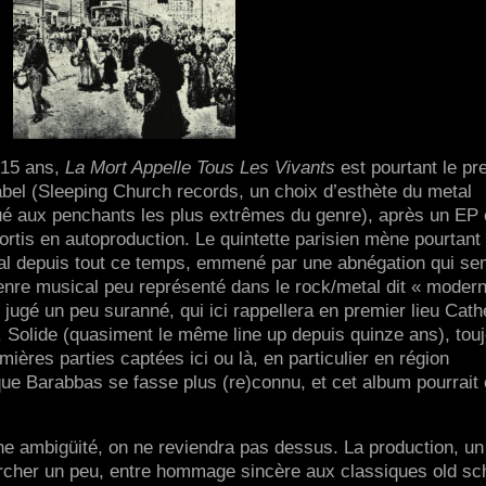
e 15 ans,
La Mort Appelle Tous Les Vivants
est pourtant le pr
bel (Sleeping Church records, un choix d’esthète du metal
ué aux penchants les plus extrêmes du genre), après un EP 
ortis en autoproduction. Le quintette parisien mène pourtant
al depuis tout ce temps, emmené par une abnégation qui se
genre musical peu représenté dans le rock/metal dit « modern
e jugé un peu suranné, qui ici rappellera en premier lieu Cath
. Solide (quasiment le même line up depuis quinze ans), tou
mières parties captées ici ou là, en particulier en région
que Barabbas se fasse plus (re)connu, et cet album pourrait 
ne ambigüité, on ne reviendra pas dessus. La production, un
rcher un peu, entre hommage sincère aux classiques old sc