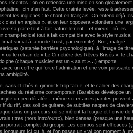
ions récentes ; on en retiendra une mise en son globalement
phtaline, loin s’en faut. Cette crainte levée, reste à adresse
isent les ingliches : le chant en français. On entend déjà les
ck c’est en anglais », et on leur opposera volontiers une lar
rouve sa place tout à fait naturellement – et mieux : où les
 champ lexical tout à fait compatible avec le style musical
climat social à la mode Trust, par exemple). Bref, malgré
riques (satanée barrière psychologique), à l’image de titr
 ou le refrain de « Le Cimetière des Rêves Brisés », le ch
Rodolphe (chaque musicien est un « saint »…) emporte
avec un coffre qui force l’admiration et une voix puissante 
ans ambigüité.
, sans clichés ni gimmick trop facile, et le cahier des char
étachées du réalisme contemporain (Barabbas développe un
angile un peu décalée – même si certaines paroles peuvent 
iff du riff, des soli de guitare, de subtiles nappes de clavier
ue dans un parcours où se mêlent la fougue et l’envie de 
vrais titres (hors intro/outro), bien denses (presque une heu
’un portrait complet du groupe. Les compos sont efficaces (
es longueurs ici ou là, et l’on passe un vrai bon moment à lev