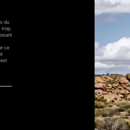
es du
 trop,
posant
de ce
et
 est