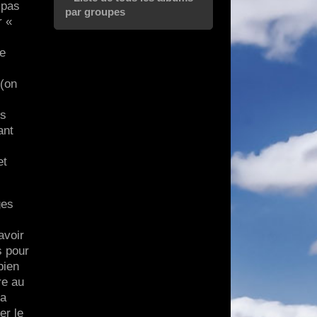
 pas
par groupes
r «
ge
 (on
es
ant
et
ges
avoir
s pour
bien
re au
ça
er le