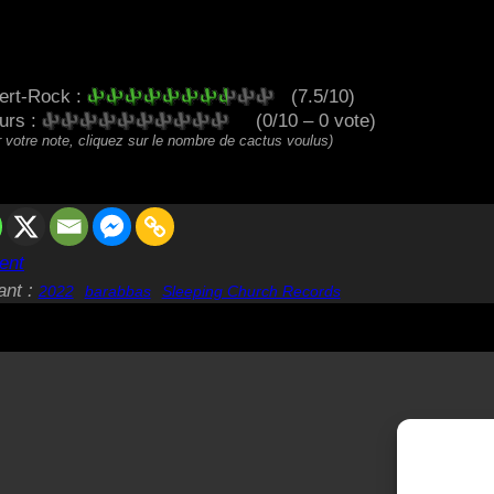
ert-Rock :
(7.5/10)
eurs :
(0/10 – 0 vote)
 votre note, cliquez sur le nombre de cactus voulus)
ent
ant :
2022
barabbas
Sleeping Church Records