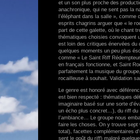
et un son plus proche des product
anachronique, qui ne sent pas la na
l’éléphant dans la salle », comme d
esprits chagrins arguer que « le ro
part de cette galette, où le chant t
thématiques choisies convoquent un
est loin des critiques énervées du 
quelques moments un peu plus ésoté
comme « Le Saint Riff Rédempteur »
en français fonctionne, et Saint 
parfaitement la musique du groupe, 
rocailleuse à souhait. Validation s
Le genre est honoré avec déférence
est bien respecté : thématiques d
imaginaire basé sur une sorte d’év
un écho plus concret…), du riff du r
l’ambiance… Le groupe nous embarq
faire les choses. On y trouve sept 
total), facettes complémentaires d
sent le goût du riff) malgré quelqu