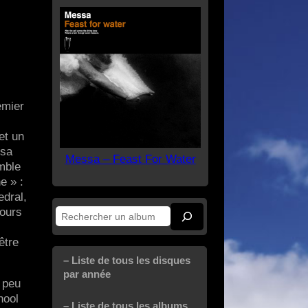
emier
et un
 sa
Messa – Feast For Water
mble
e » :
edral,
jours
Rechercher
être
– Liste de tous les disques
par année
 peu
hool
– Liste de tous les albums