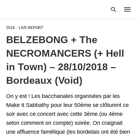
2018
LIVE REPORT
BELZEBONG + The
Type
NECROMANCERS (+ Hell
your
searc
query
in Town) – 28/10/2018 –
and
hit
Bordeaux (Void)
enter:
On y est ! Les bacchanales organisées par les
Make It Sabbathy pour leur 50ème se clôturent ce
soir avec ce concert avec cette 3ème (ou 4ème
selon comment on compte) soirée. On craignait
une affluence famélique (les bordelais ont été bien