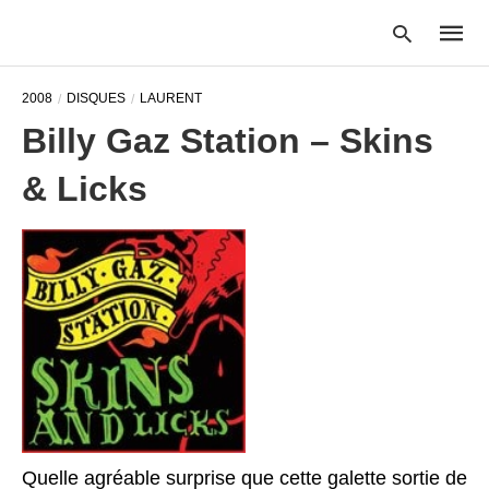
2008
DISQUES
LAURENT
Billy Gaz Station – Skins
Type
& Licks
your
searc
query
and
hit
enter:
Quelle agréable surprise que cette galette sortie de