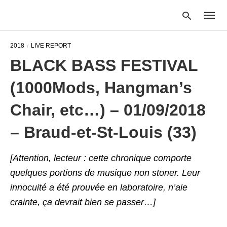
2018
LIVE REPORT
BLACK BASS FESTIVAL
Type
(1000Mods, Hangman’s
your
searc
query
Chair, etc…) – 01/09/2018
and
hit
– Braud-et-St-Louis (33)
enter:
[Attention, lecteur : cette chronique comporte
quelques portions de musique non stoner. Leur
innocuité a été prouvée en laboratoire, n’aie
crainte, ça devrait bien se passer…]