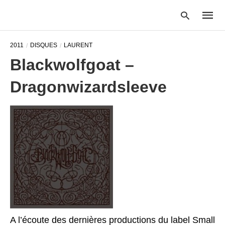
2011
DISQUES
LAURENT
Blackwolfgoat –
Type
Dragonwizardsleeve
your
searc
query
and
hit
enter:
A l’écoute des dernières productions du label Small