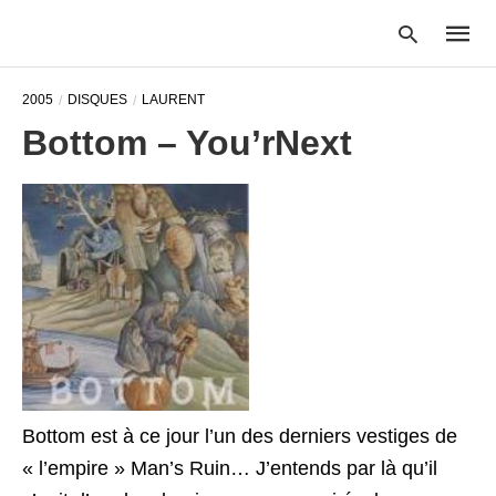
2005
DISQUES
LAURENT
Bottom – You’rNext
Type
your
searc
query
and
hit
enter:
Bottom est à ce jour l’un des derniers vestiges de
« l’empire » Man’s Ruin… J’entends par là qu’il