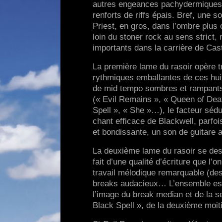
autres engeances pachydermiques) 
renforts de riffs épais. Bref, une 
Priest, en gros, dans l’ombre plus
loin du stoner rock au sens strict,
importants dans la carrière de Cas
La première lame du rasoir opère t
rythmiques emballantes de ces huit 
de mid tempo sombres et rampants
(« Evil Remains », « Queen of Deat
Spell », « She »…), le facteur sédu
chant efficace de Blackwell, parf
et bondissante, un son de guitare a
La deuxième lame du rasoir se dessi
fait d’une qualité d’écriture que l’
travail mélodique remarquable (des
breaks audacieux… L’ensemble est 
l’image du break median et de la s
Black Spell », de la deuxième moit