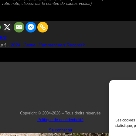
 votre note, cliquez sur le nombre de cactus voulus)
ent
ant :
2024
Castle
Hammerheart Recordsk
Copyright © 2004-2026 – Tous droits réservés
Politique de confidentialité
Les cookies 
statistique, 
Se connecter