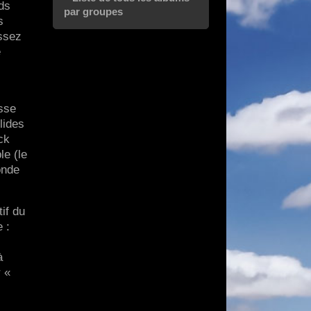
ds
par groupes
s
assez
é
isse
lides
ck
le (le
onde
if du
 :
,
à
 «