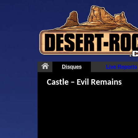
Aller
au
contenu
Disques
Live Reports
Castle – Evil Remains