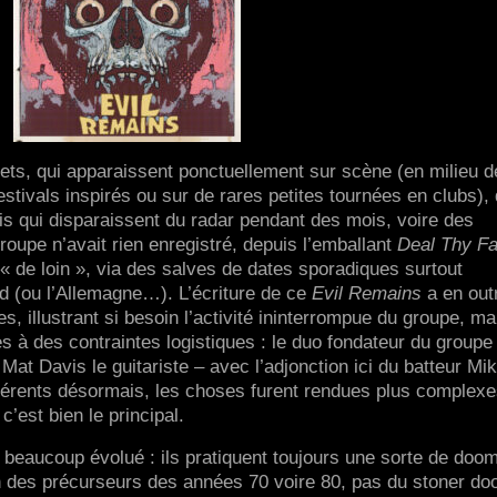
ets, qui apparaissent ponctuellement sur scène (en milieu d
estivals inspirés ou sur de rares petites tournées en clubs), 
uis qui disparaissent du radar pendant des mois, voire des
roupe n’avait rien enregistré, depuis l’emballant
Deal Thy Fa
 « de loin », via des salves de dates sporadiques surtout
d (ou l’Allemagne…). L’écriture de ce
Evil Remains
a en out
, illustrant si besoin l’activité ininterrompue du groupe, ma
s à des contraintes logistiques : le duo fondateur du groupe 
Mat Davis le guitariste – avec l’adjonction ici du batteur Mi
fférents désormais, les choses furent rendues plus complexe
 c’est bien le principal.
 beaucoup évolué : ils pratiquent toujours une sorte de doo
n des précurseurs des années 70 voire 80, pas du stoner d