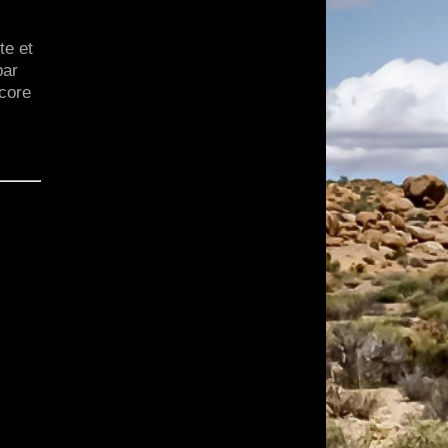
te et
par
ncore