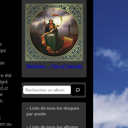
e
qui
te
.
Bentrees – Two of Swords
re été
lgré
(Liz
Rechercher
ke
s.
– Liste de tous les disques
par année
m
oom ou
– Liste de tous les albums