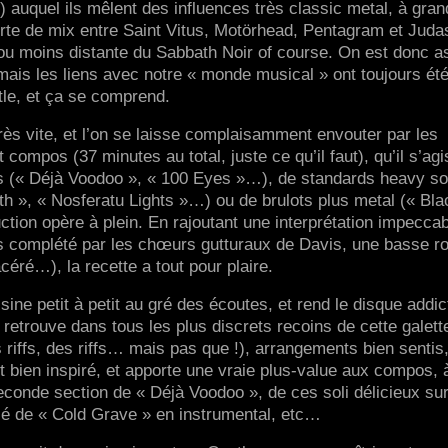
auquel ils mêlent des influences très classic metal, à gran
sorte de mix entre Saint Vitus, Motörhead, Pentagram et Juda
 ou moins distante du Sabbath Noir of course. On est donc 
 mais les liens avec notre « monde musical » ont toujours ét
tle, et ça se comprend.
rès vite, et l’on se laisse complaisamment envouter par les
compos (37 minutes au total, juste ce qu’il faut), qu’il s’ag
 (« Déjà Voodoo », « 100 Eyes »…), de standards heavy so
h », « Nosferatu Lights »…) ou de brulots plus metal (« Bla
ction opère à plein. En rajoutant une interprétation impeccab
ois complété par les chœurs gutturaux de Davis, une basse r
céré…), la recette a tout pour plaire.
ne petit à petit au gré des écoutes, et rend le disque addict
on retrouve dans tous les plus discrets recoins de cette galette
 riffs, des riffs… mais pas que !), arrangements bien sentis
bien inspiré, et apporte une vraie plus-value aux compos, 
econde section de « Déjà Voodoo », de ces soli délicieux sur
ié de « Cold Grave » en instrumental, etc…