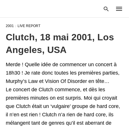
2001
LIVE REPORT
Clutch, 18 mai 2001, Los
Type
Angeles, USA
your
searc
query
and
Merde ! Quelle idée de commencer un concert à
hit
18h30 ! Je rate donc toutes les premières parties,
enter:
Murphy’s Law et Vision Of Disorder en tête…
Le concert de Clutch commence, et dès les
premières minutes on est surpris. Moi qui croyait
que Clutch était un ‘vulgaire’ groupe de hard core,
il n’en est rien ! Clutch n’a rien de hard core, ils
mélangent tant de genres qu’il est aberrant de