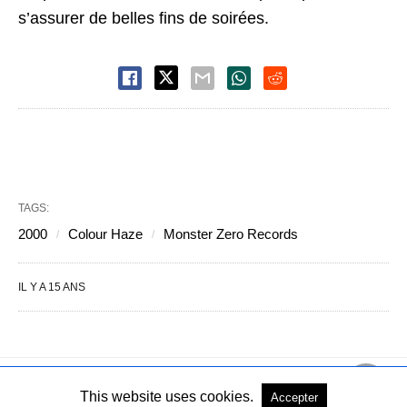
s’assurer de belles fins de soirées.
TAGS:
2000
Colour Haze
Monster Zero Records
IL Y A 15 ANS
This website uses cookies.
Accepter
Copyright © 2004-2026 - Tous droits réservés
Voir la version PC