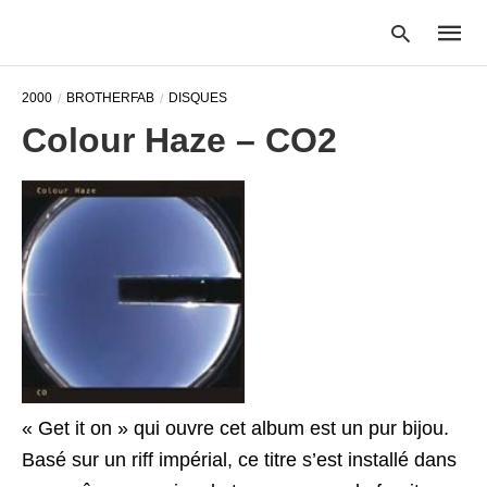
2000
BROTHERFAB
DISQUES
Colour Haze – CO2
Type
your
searc
query
and
hit
enter:
« Get it on » qui ouvre cet album est un pur bijou.
Basé sur un riff impérial, ce titre s’est installé dans