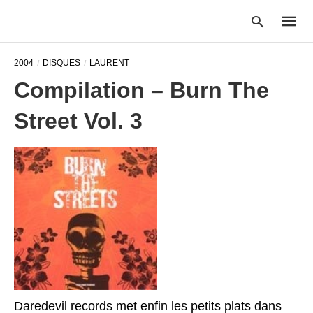
2004
DISQUES
LAURENT
Compilation – Burn The
Type
Street Vol. 3
your
searc
query
and
hit
enter:
Daredevil records met enfin les petits plats dans