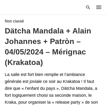
Non classé
Dätcha Mandala + Alain
Type
Johannes + Patròn –
your
searc
query
04/05/2024 – Mérignac
and
hit
(Krakatoa)
enter:
La salle est fort bien remplie et l’ambiance
générale est joviale ce soir au Krakatoa ! Il faut
dire que « l’enfant du pays », Dätcha Mandala, a
fort logiquement choisi sa seconde maison, le
Kraka, pour organiser la « release party » de son