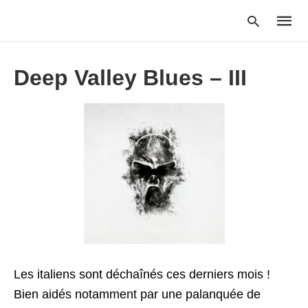
Deep Valley Blues – III
Type
your
searc
query
and
hit
enter:
Les italiens sont déchaînés ces derniers mois !
Bien aidés notamment par une palanquée de