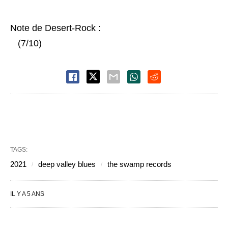
Note de Desert-Rock :
(7/10)
TAGS:
2021
deep valley blues
the swamp records
IL Y A 5 ANS