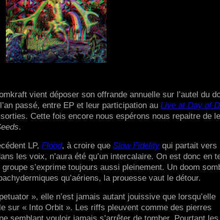
omkraft vient déposer son offrande annuelle sur l’autel du d
 l’an passé, entre EP et leur participation au
Live at Day of 
sorties. Cette fois encore nous espérons nous repaitre de l
Seeds
.
récédent LP,
Flood
, à croire que
Slow Fidelity
qui partait vers
ns les voix, n’aura été qu’un intercalaire. On est donc en te
du groupe s’exprime toujours aussi pleinement. Un doom som
 pachydermiques qu’aériens, la prouesse vaut le détour.
etuator », elle n’est jamais autant jouissive que lorsqu’elle
e sur « Into Orbit ». Les riffs pleuvent comme des pierres
ne semblant vouloir jamais s’arrêter de tomber. Pourtant les