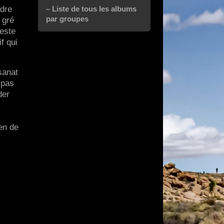
– Liste de tous les albums
ndre
par groupes
 gré
teste
f qui
sanat
 pas
der
en de