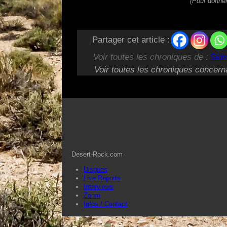
(Pour donner
Partager cet article :
Voir toutes les chroniques de :
Sidn
Voir toutes les chroniques concern
Desert-Rock.com
Disques
Live Reports
Interviews
Zoom
Infos / Contact