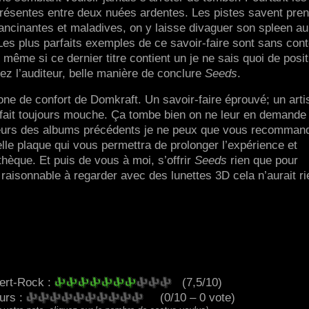
résentes entre deux nuées ardentes. Les pistes savent pre
lancinantes et maladives, on y laisse divaguer son spleen au
 Les plus parfaits exemples de ce savoir-faire sont sans con
me si ce dernier titre contient un je ne sais quoi de positi
ez l’auditeur, belle manière de conclure
Seeds
.
one de confort de Domkraft. Un savoir-faire éprouvé; un arti
ui fait toujours mouche. Ça tombe bien on ne leur en demande
teurs des albums précédents je ne peux que vous recomman
velle plaque qui vous permettra de prolonger l’expérience et
hèque. Et puis de vous à moi, s’offrir
Seeds
rien que pour
 raisonnable à regarder avec des lunettes 3D cela n’aurait ri
ert-Rock :
(7,5/10)
eurs :
(0/10 – 0 vote)