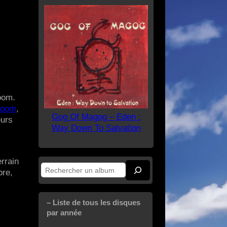
oom.
Doom
,
Gog Of Magog – Eden :
eurs
Way Down To Salvation
rrain
Rechercher
bre,
– Liste de tous les disques
par année