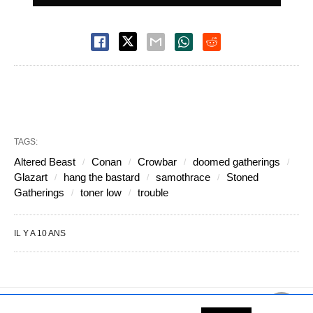
TAGS:
Altered Beast
Conan
Crowbar
doomed gatherings
Glazart
hang the bastard
samothrace
Stoned
Gatherings
toner low
trouble
IL Y A 10 ANS