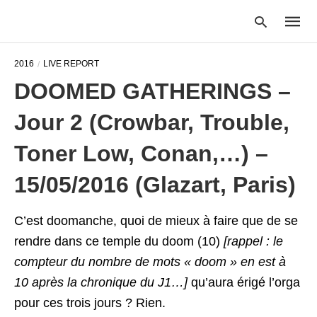
2016
LIVE REPORT
DOOMED GATHERINGS –
Type
Jour 2 (Crowbar, Trouble,
your
searc
query
Toner Low, Conan,…) –
and
hit
15/05/2016 (Glazart, Paris)
enter:
C’est doomanche, quoi de mieux à faire que de se
rendre dans ce temple du doom (10)
[rappel : le
compteur du nombre de mots « doom » en est à
10 après la chronique du J1…]
qu’aura érigé l’orga
pour ces trois jours ? Rien.