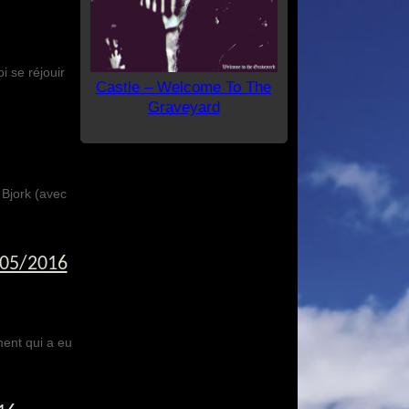
i se réjouir
Castle – Welcome To The
Graveyard
Bjork (avec
/05/2016
ent qui a eu