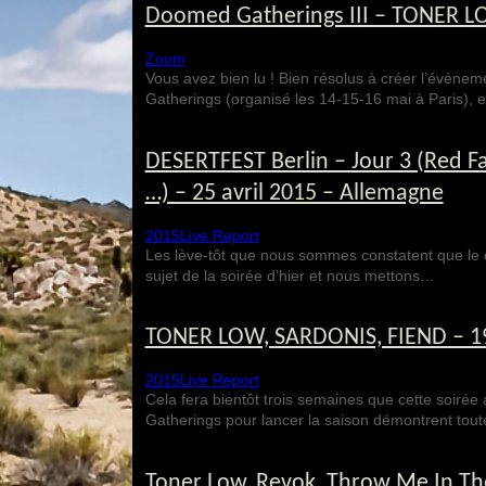
Doomed Gatherings III – TONER LO
Zoom
Vous avez bien lu ! Bien résolus à créer l’événe
Gatherings (organisé les 14-15-16 mai à Paris),
DESERTFEST Berlin – Jour 3 (Red F
…) – 25 avril 2015 – Allemagne
2015
Live Report
Les lève-tôt que nous sommes constatent que le 
sujet de la soirée d’hier et nous mettons…
TONER LOW, SARDONIS, FIEND – 19 f
2015
Live Report
Cela fera bientôt trois semaines que cette soirée a
Gatherings pour lancer la saison démontrent tou
Toner Low, Revok, Throw Me In The