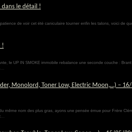
ans le détail !
tience de voir cet été caniculaire tourner enfin les talons, voici de quo
 !
nte, le UP IN SMOKE immobile rebalance une seconde couche : Brant 
us…
er, Monolord, Toner Low, Electric Moon,…) – 16
d du même nom des plus gras, ayons une pensée émue pour Frère Clém
nt…