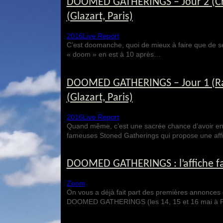
DOOMED GATHERINGS – Jour 2 (Cro
(Glazart, Paris)
2016
Live Report
C’est doomanche, quoi de mieux à faire que de s
« doom » en est à 10 après…
DOOMED GATHERINGS – Jour 1 (Ram
(Glazart, Paris)
2016
Live Report
Quand même, c’est une sacrée chance d’avoir en
fameuses Stoned Gatherings qui propose une aff
DOOMED GATHERINGS : l’affiche fai
Zoom
On vous a déjà fait part des premières annonces 
DOOMED GATHERINGS (les 14, 15 et 16 mai à P