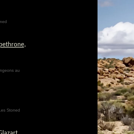
omed
pethrone,
angeons au
 Les Stoned
lazart,