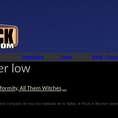
Interviews
Zoom
Infos / Cont
er low
nformity, All Them Witches,…
st s’empare de tous les habitués de la Valley, le Rock in Bourlon (dans