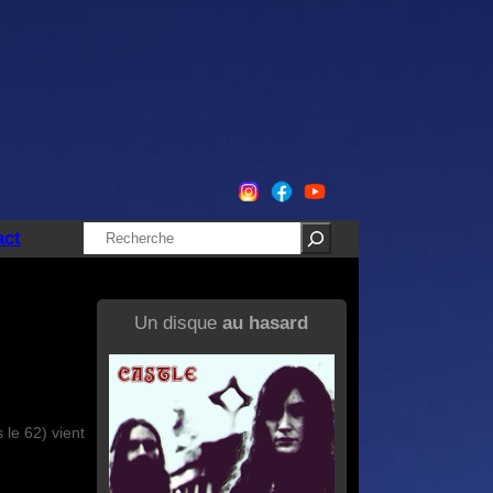
Rechercher
act
Un disque
au hasard
 le 62) vient