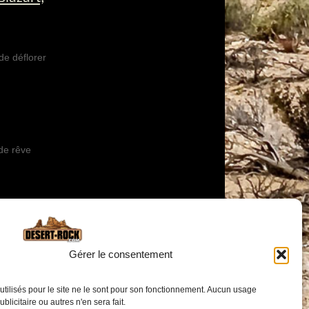
de déflorer
 de rêve
Gérer le consentement
utilisés pour le site ne le sont pour son fonctionnement. Aucun usage
publicitaire ou autres n'en sera fait.