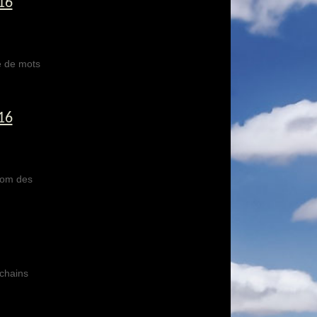
16
e de mots
16
oom des
ochains