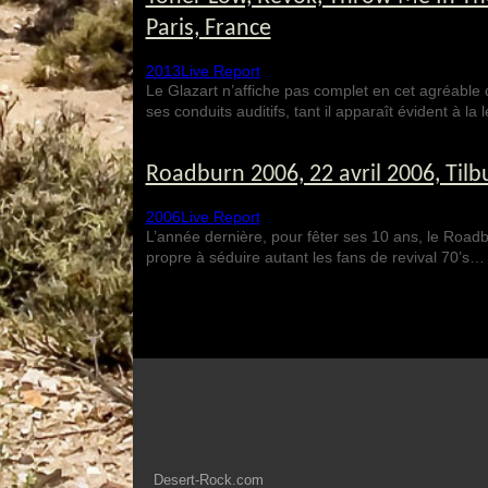
Paris, France
2013
Live Report
Le Glazart n’affiche pas complet en cet agréable 
ses conduits auditifs, tant il apparaît évident à la
Roadburn 2006, 22 avril 2006, Tilb
2006
Live Report
L’année dernière, pour fêter ses 10 ans, le Roadb
propre à séduire autant les fans de revival 70’s…
Desert-Rock.com