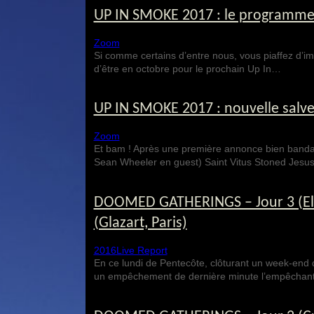
UP IN SMOKE 2017 : le programme d
Zoom
Si comme certains d’entre nous, vous piaffez d’impa
d’être en octobre pour le prochain Up In…
UP IN SMOKE 2017 : nouvelle salve
Zoom
Et bam ! Après une première annonce bien banda
Sean Wheeler en guest) Saint Vitus Stoned Jes
DOOMED GATHERINGS – Jour 3 (Eld
(Glazart, Paris)
2016
Live Report
En ce lundi de Pentecôte, clôturant un week-en
un empêchement de dernière minute l’empêcha