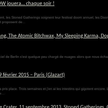
W jouera… chaque soir !
ment, les Stoned Gatherings soignent leur festival doom annuel, les Do
 et proposent de…
ang, The Atomic Bitchwax, My Sleeping Karma, Do
ciel de Berlin s’est quelque peu chargé de nuages alors que nous éch
évrier 2015 – Paris (Glazart)
 pris place. Trois semaines et j’en ai les intestins qui gigotent encore.
te…
 Crater, 11 septembre 2013, Stoned Gatherings, G