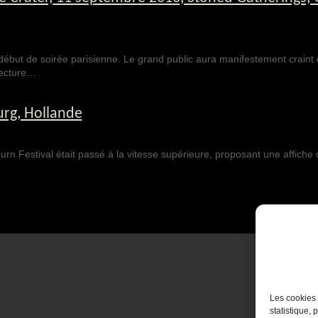
début de soirée parisienne. Le grand public aura manifestement craint 
 lecture…
urg, Hollande
urn Festival était passé à la vitesse supérieure, proposant une affiche
Les cookies 
statistique, 