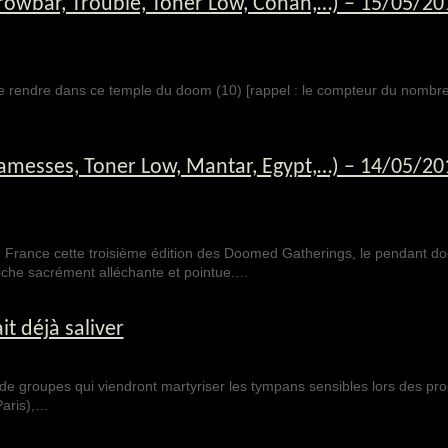
wbar, Trouble, Toner Low, Conan,…) – 15/05/20
e rendre dans ce temple du doom (10) [rappel : le compteur du nombr
esses, Toner Low, Mantar, Egypt,…) – 14/05/20
 France cette troisième édition des Doomed Gatherings, le pendant d
iche sacrément alléchante et pointue.…
t déjà saliver
de groupes qui viendront martyriser les tympans sensibles lors des pr
aris),…