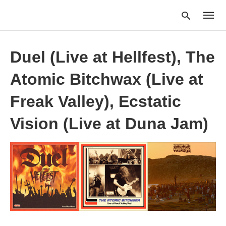
Duel (Live at Hellfest), The
Atomic Bitchwax (Live at
Type
your
searc
Freak Valley), Ecstatic
query
and
Vision (Live at Duna Jam)
hit
enter: