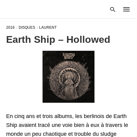
2016
DISQUES
LAURENT
Earth Ship – Hollowed
Type
your
searc
query
and
hit
enter:
En cinq ans et trois albums, les berlinois de Earth
Ship avaient tracé une voie bien à eux à travers le
monde un peu chaotique et trouble du sludge