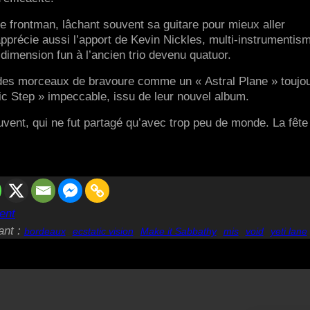
le frontman, lâchant souvent sa guitare pour mieux aller
pprécie aussi l’apport de Kevin Nickles, multi-instrumentis
e dimension fun à l’ancien trio devenu quatuor.
des morceaux de bravoure comme un « Astral Plane » toujo
ic Step » impeccable, issu de leur nouvel album.
ent, qui ne fut partagé qu’avec trop peu de monde. La fête
ent
ant :
bordeaux
ecstatic vision
Make it Sabbathy
mis
void
yeti lane