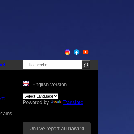
Rechercher
act
English version
nt
Powered by
Translate
icains
Un live report
au hasard