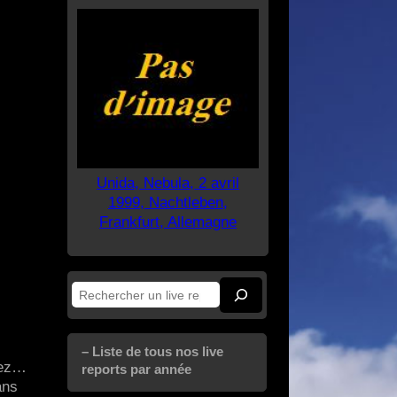
Unida, Nebula, 2 avril
1999, Nachtleben,
Frankfurt, Allemagne
Rechercher
– Liste de tous nos live
ssez…
reports par année
ans