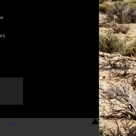
me
urs