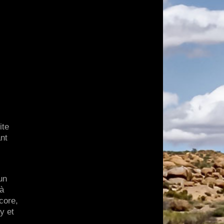
ite
nt
un
 à
core,
y et