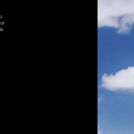
u
sur
de