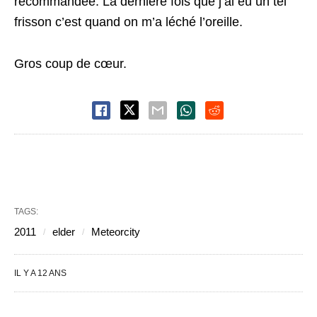
recommandée. La dernière fois que j’ai eu un tel
frisson c’est quand on m’a léché l’oreille.
Gros coup de cœur.
TAGS:
2011
elder
Meteorcity
IL Y A 12 ANS