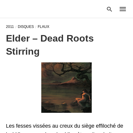
2011
DISQUES
FLAUX
Elder – Dead Roots
Type
Stirring
your
searc
query
and
hit
enter:
Les fesses vissées au creux du siège effiloché de