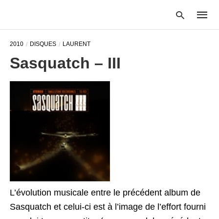
2010
DISQUES
LAURENT
Sasquatch – III
Type
your
searc
query
and
hit
enter:
L’évolution musicale entre le précédent album de
Sasquatch et celui-ci est à l’image de l’effort fourni