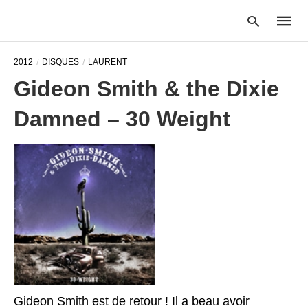
2012
DISQUES
LAURENT
Gideon Smith & the Dixie
Type
Damned – 30 Weight
your
searc
query
and
hit
enter:
Gideon Smith est de retour ! Il a beau avoir