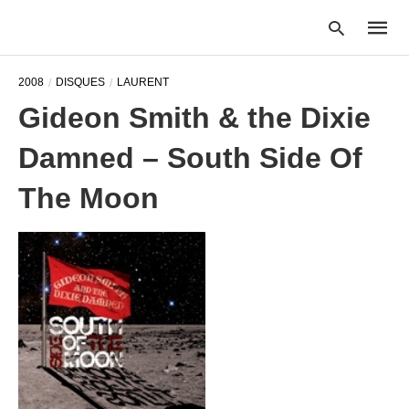
2008
DISQUES
LAURENT
Gideon Smith & the Dixie
Type
Damned – South Side Of
your
searc
query
The Moon
and
hit
enter: